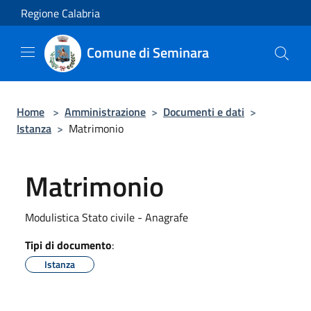
Salta al contenuto principale
Regione Calabria
Comune di Seminara
Home
>
Amministrazione
>
Documenti e dati
>
Istanza
>
Matrimonio
Matrimonio
Modulistica Stato civile - Anagrafe
Tipi di documento
:
Istanza