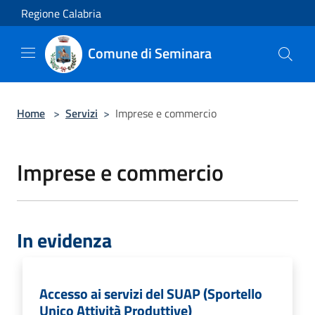
Salta al contenuto principale
Regione Calabria
Comune di Seminara
Home
>
Servizi
>
Imprese e commercio
Imprese e commercio
In evidenza
Accesso ai servizi del SUAP (Sportello
Unico Attività Produttive)