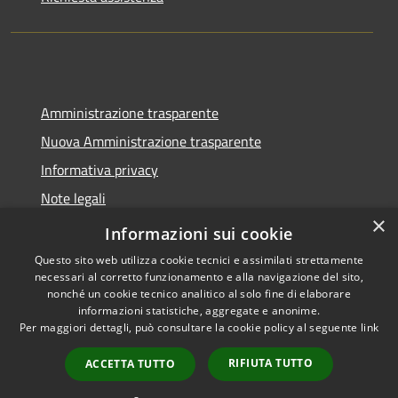
Amministrazione trasparente
Nuova Amministrazione trasparente
Informativa privacy
Note legali
×
Dichiarazione di accessibilità
Informazioni sui cookie
Questo sito web utilizza cookie tecnici e assimilati strettamente
necessari al corretto funzionamento e alla navigazione del sito,
nonché un cookie tecnico analitico al solo fine di elaborare
informazioni statistiche, aggregate e anonime.
RSS
Copyright © 2026 • Comune di
Per maggiori dettagli, può consultare la cookie policy al seguente
link
Accessibilità
Seminara • Powered by
Privacy
Municipium
Accesso
•
RIFIUTA TUTTO
ACCETTA TUTTO
Cookie
redazione