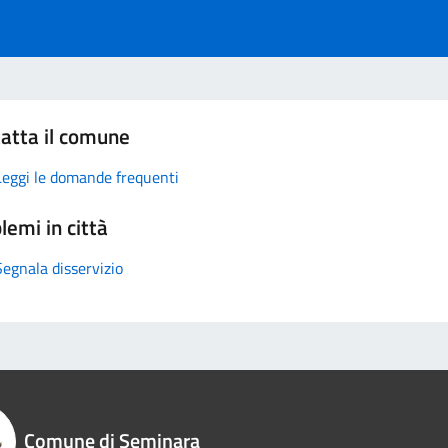
atta il comune
Leggi le domande frequenti
lemi in città
Segnala disservizio
Comune di Seminara