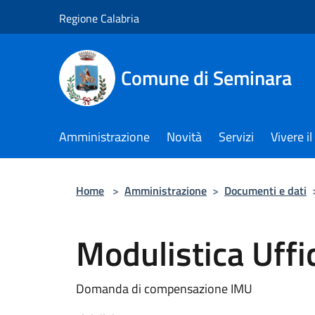
Salta al contenuto principale
Regione Calabria
Comune di Seminara
Amministrazione
Novità
Servizi
Vivere 
Home
>
Amministrazione
>
Documenti e dati
Modulistica Uffic
Domanda di compensazione IMU