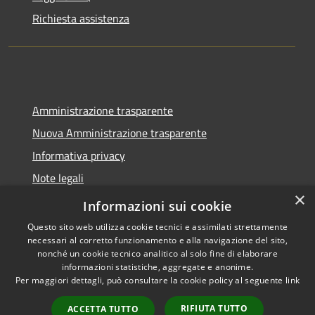
Richiesta assistenza
Amministrazione trasparente
Nuova Amministrazione trasparente
Informativa privacy
Note legali
×
Dichiarazione di accessibilità
Informazioni sui cookie
Questo sito web utilizza cookie tecnici e assimilati strettamente
necessari al corretto funzionamento e alla navigazione del sito,
nonché un cookie tecnico analitico al solo fine di elaborare
informazioni statistiche, aggregate e anonime.
RSS
Copyright © 2026 • Comune di
Per maggiori dettagli, può consultare la cookie policy al seguente
link
Accessibilità
Seminara • Powered by
Privacy
Municipium
Accesso
•
RIFIUTA TUTTO
ACCETTA TUTTO