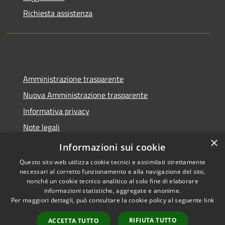
Richiesta assistenza
Amministrazione trasparente
Nuova Amministrazione trasparente
Informativa privacy
Note legali
×
Dichiarazione di accessibilità
Informazioni sui cookie
Questo sito web utilizza cookie tecnici e assimilati strettamente
necessari al corretto funzionamento e alla navigazione del sito,
nonché un cookie tecnico analitico al solo fine di elaborare
informazioni statistiche, aggregate e anonime.
RSS
Copyright © 2026 • Comune di
Per maggiori dettagli, può consultare la cookie policy al seguente
link
Accessibilità
Seminara • Powered by
Privacy
Municipium
Accesso
•
RIFIUTA TUTTO
ACCETTA TUTTO