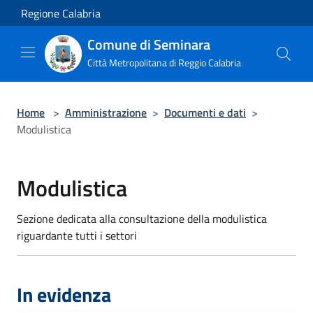
Salta al contenuto principale
Regione Calabria
Comune di Seminara
Città Metropolitana di Reggio Calabria
Home
>
Amministrazione
>
Documenti e dati
>
Modulistica
Modulistica
Sezione dedicata alla consultazione della modulistica
riguardante tutti i settori
In evidenza