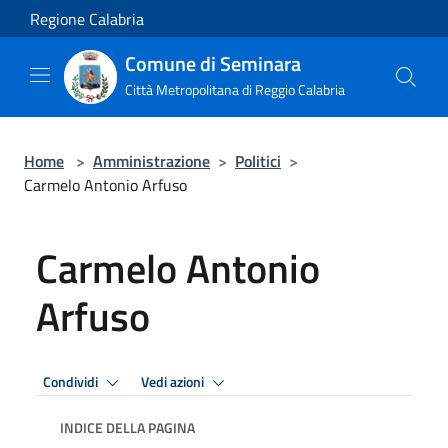
Salta al contenuto principale
Regione Calabria
Comune di Seminara
Città Metropolitana di Reggio Calabria
Home
>
Amministrazione
>
Politici
>
Carmelo Antonio Arfuso
Carmelo Antonio
Arfuso
Condividi
Vedi azioni
INDICE DELLA PAGINA