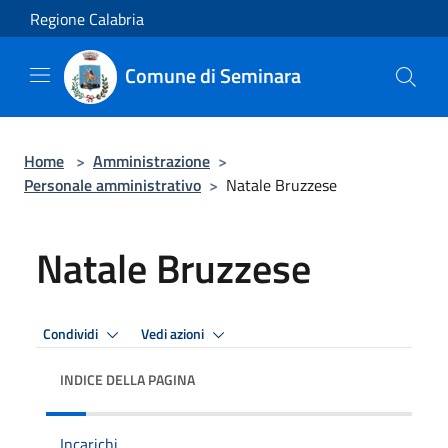
Salta al contenuto principale
Regione Calabria
Comune di Seminara
Home
>
Amministrazione
>
Personale amministrativo
>
Natale Bruzzese
Natale Bruzzese
Condividi
Vedi azioni
INDICE DELLA PAGINA
Incarichi