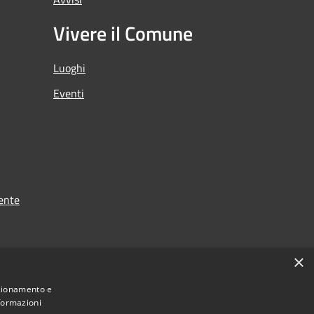
Vivere il Comune
Luoghi
Eventi
ente
×
nzionamento e
nformazioni