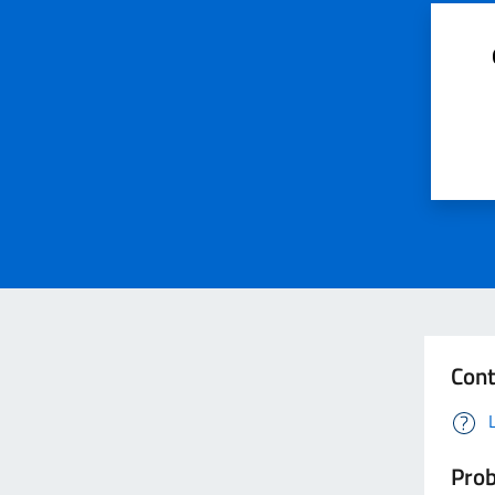
Cont
Prob