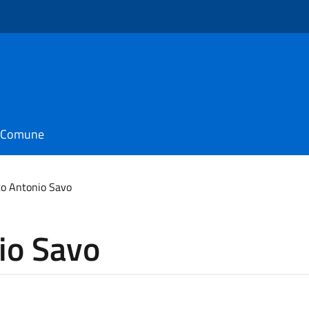
il Comune
o Antonio Savo
io Savo