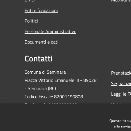
Enti e fondazioni
Politici
Personale Amministrativo
Documenti e dati
Contatti
Comune di Seminara
Prenotaz
Piazza Vittorio Emanuele III - 89028
Segnalazi
- Seminara (RC)
Leggi le 
Codice Fiscale: 82001190808
Richiesta
Partita IVA: 01239050808
PEC:
protocollo.seminara@asmepec.it
Questo sito 
Centralino Unico: 0966 317004
alla navig