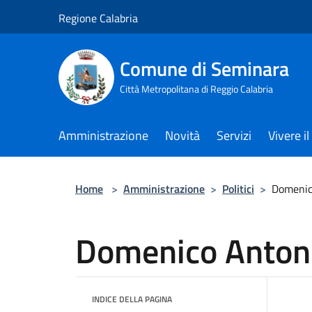
Salta al contenuto principale
Regione Calabria
Comune di Seminara
Città Metropolitana di Reggio Calabria
Amministrazione
Novità
Servizi
Vivere 
Home
>
Amministrazione
>
Politici
>
Domenic
Domenico Anton
INDICE DELLA PAGINA