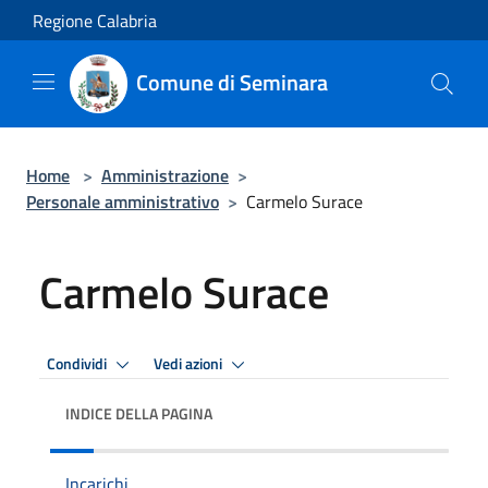
Salta al contenuto principale
Regione Calabria
Comune di Seminara
Home
>
Amministrazione
>
Personale amministrativo
>
Carmelo Surace
Carmelo Surace
Condividi
Vedi azioni
INDICE DELLA PAGINA
Incarichi