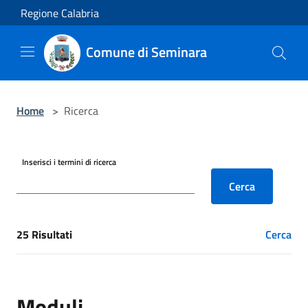
Salta al contenuto principale
Regione Calabria
Comune di Seminara
Home
>
Ricerca
Inserisci i termini di ricerca
Cerca
25 Risultati
Cerca
[results] Risultati
Moduli