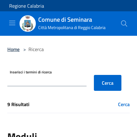
Salta al contenuto principale
Regione Calabria
Comune di Seminara
Città Metropolitana di Reggio Calabria
Home
>
Ricerca
Inserisci i termini di ricerca
Cerca
9 Risultati
Cerca
[results] Risultati
Moduli