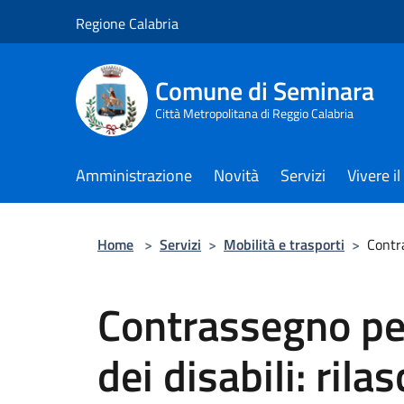
Salta al contenuto principale
Regione Calabria
Comune di Seminara
Città Metropolitana di Reggio Calabria
Amministrazione
Novità
Servizi
Vivere 
Home
>
Servizi
>
Mobilità e trasporti
>
Contra
Contrassegno per
dei disabili: rilas