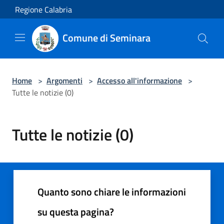
Salta al contenuto principale
Regione Calabria
Comune di Seminara
Home
>
Argomenti
>
Accesso all'informazione
>
Tutte le notizie (0)
Tutte le notizie (0)
Quanto sono chiare le informazioni
su questa pagina?