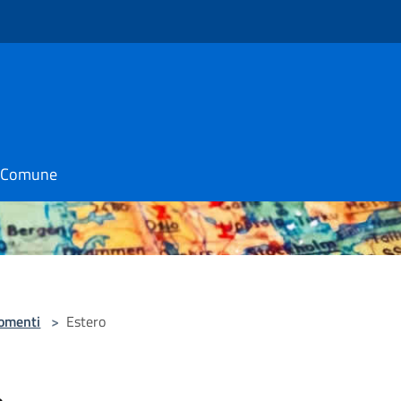
il Comune
omenti
>
Estero