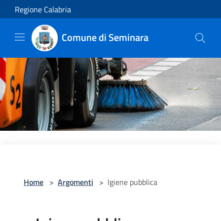
Salta al contenuto principale
Regione Calabria
Comune di Seminara
Home
>
Argomenti
>
Igiene pubblica