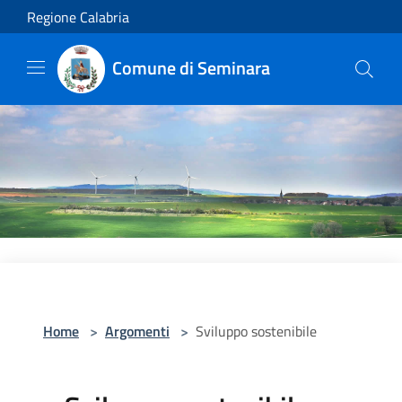
Salta al contenuto principale
Regione Calabria
Comune di Seminara
Home
>
Argomenti
>
Sviluppo sostenibile