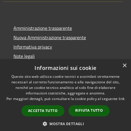
Amministrazione trasparente
Nuova Amministrazione trasparente
Informativa privacy
Note legali
×
Dichiarazione di accessibilità
Informazioni sui cookie
Questo sito web utilizza cookie tecnici e assimilati strettamente
necessari al corretto funzionamento e alla navigazione del sito,
nonché un cookie tecnico analitico al solo fine di elaborare
informazioni statistiche, aggregate e anonime.
RSS
Copyright © 2026 • Comune di
Per maggiori dettagli, può consultare la cookie policy al seguente
link
Accessibilità
Seminara • Powered by
Privacy
Municipium
Accesso
•
RIFIUTA TUTTO
ACCETTA TUTTO
Cookie
redazione
Mappa del sito
MOSTRA DETTAGLI