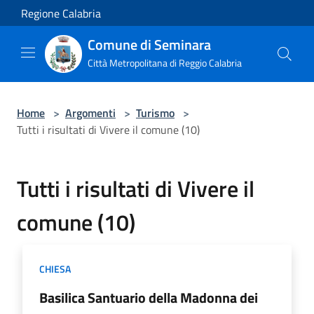
Salta al contenuto principale
Regione Calabria
Comune di Seminara
Città Metropolitana di Reggio Calabria
Home
>
Argomenti
>
Turismo
>
Tutti i risultati di Vivere il comune (10)
Tutti i risultati di Vivere il
comune (10)
CHIESA
Basilica Santuario della Madonna dei