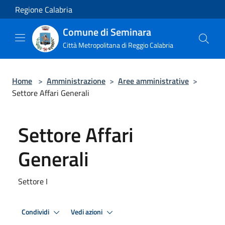
Salta al contenuto principale
Regione Calabria
Comune di Seminara
Città Metropolitana di Reggio Calabria
Home
>
Amministrazione
>
Aree amministrative
>
Settore Affari Generali
Settore Affari
Generali
Settore I
Condividi
Vedi azioni