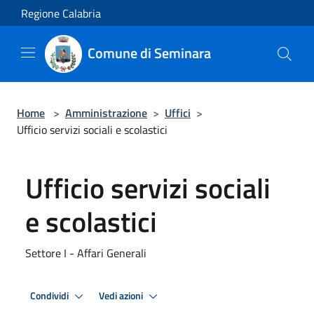
Salta al contenuto principale
Regione Calabria
Comune di Seminara
Home
>
Amministrazione
>
Uffici
>
Ufficio servizi sociali e scolastici
Ufficio servizi sociali
e scolastici
Settore I - Affari Generali
Condividi
Vedi azioni