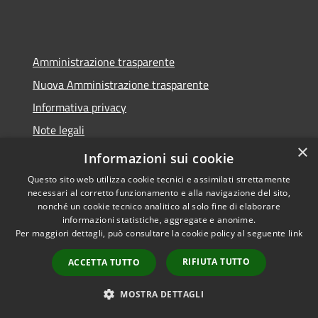
Amministrazione trasparente
Nuova Amministrazione trasparente
Informativa privacy
Note legali
×
Dichiarazione di accessibilità
Informazioni sui cookie
Questo sito web utilizza cookie tecnici e assimilati strettamente
necessari al corretto funzionamento e alla navigazione del sito,
nonché un cookie tecnico analitico al solo fine di elaborare
informazioni statistiche, aggregate e anonime.
RSS
Copyright © 2026 • Comune di
Per maggiori dettagli, può consultare la cookie policy al seguente
link
Accessibilità
Seminara • Powered by
Privacy
Municipium
Accesso
•
RIFIUTA TUTTO
ACCETTA TUTTO
Cookie
redazione
Mappa del sito
MOSTRA DETTAGLI