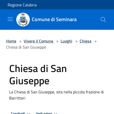
Salta al contenuto principale
Regione Calabria
Comune di Seminara
Home
>
Vivere il Comune
>
Luoghi
>
Chiesa
>
Chiesa di San Giuseppe
Chiesa di San
Giuseppe
La Chiesa di San Giuseppe, sita nella piccola frazione di
Barritteri
Condividi
Vedi azioni