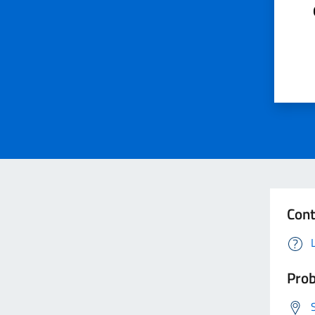
Cont
Prob