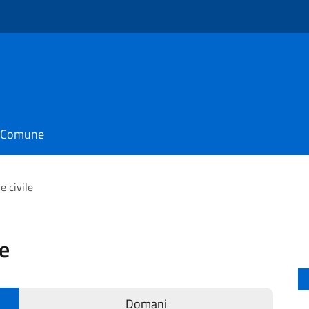
il Comune
e civile
le
Domani