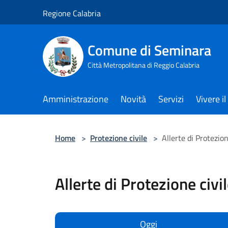
Salta al contenuto principale
Regione Calabria
Comune di Seminara
Città Metropolitana di Reggio Calabria
Amministrazione
Novità
Servizi
Vivere 
Home
>
Protezione civile
>
Allerte di Protezion
Allerte di Protezione civi
Oggi