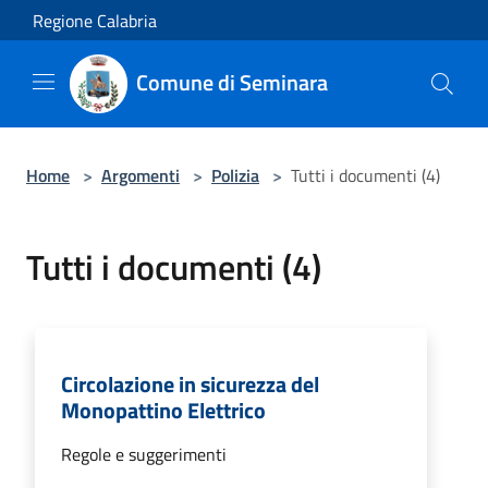
Salta al contenuto principale
Regione Calabria
Comune di Seminara
Home
>
Argomenti
>
Polizia
>
Tutti i documenti (4)
Tutti i documenti (4)
Circolazione in sicurezza del
Monopattino Elettrico
Regole e suggerimenti